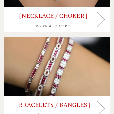
［NECKLACE / CHOKER］
ネックレス・チョーカー
［BRACELETS / BANGLES］
［BRACELETS / BANGLES］