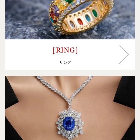
［RING］
［RING］
リング
［NECKLACE / CHOKER］