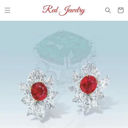
コンテ
カ
ンツに
ー
進む
ト